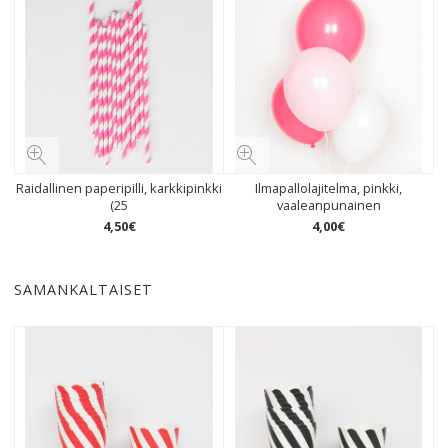
Raidallinen paperipilli, karkkipinkki
Ilmapallolajitelma, pinkki,
(25
vaaleanpunainen
4
,
50
€
4
,
00
€
SAMANKALTAISET