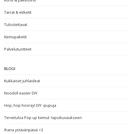
Kortit & paketointi
Tarrat & etiketit
Tulostettavat
Kemupaketit
Palvelutuotteet
BLOGI
Kukkaiset juhlaideat
Noodoll easter DIY
Hop, hop hooray! DIY -pupuja
Tervetuloa Pop up kemut -lapsikuvaukseen
Ihana ystävänpäivä <3