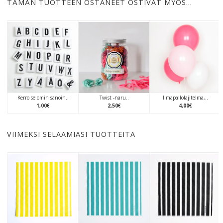
TÄMÄN TUOTTEEN OSTANEET OSTIVAT MYÖS…
Kerro se omin sanoin..
Twist -naru..
Ilmapallolajitelma,..
1
,
00
€
2
,
50
€
4
,
00
€
VIIMEKSI SELAAMIASI TUOTTEITA