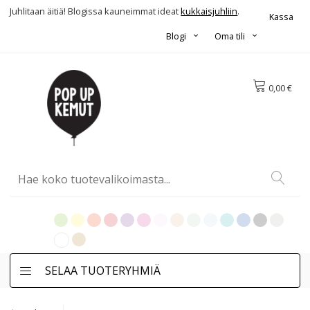
Juhlitaan äitiä! Blogissa kauneimmat ideat
kukkaisjuhliin
.
Kassa
Blogi
Oma tili
0,00 €
SELAA TUOTERYHMIÄ