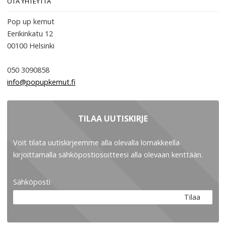
OTA YHTEYTTÄ
Pop up kemut
Eerikinkatu 12
00100
Helsinki
050 3090858
info@popupkemut.fi
TILAA UUTISKIRJE
Voit tilata uutiskirjeemme alla olevalla lomakkeella
kirjoittamalla sähköpostiosoitteesi alla olevaan kenttään.
Sähköposti
Tilaa