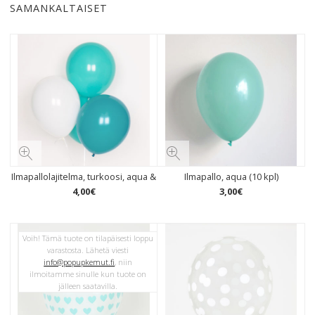
SAMANKALTAISET
Ilmapallolajitelma, turkoosi, aqua &
Ilmapallo, aqua (10 kpl)
4
,
00
€
3
,
00
€
Voih! Tämä tuote on tilapäisesti loppu
varastosta. Lähetä viesti
info@popupkemut.fi
, niin
ilmoitamme sinulle kun tuote on
jälleen saatavilla.