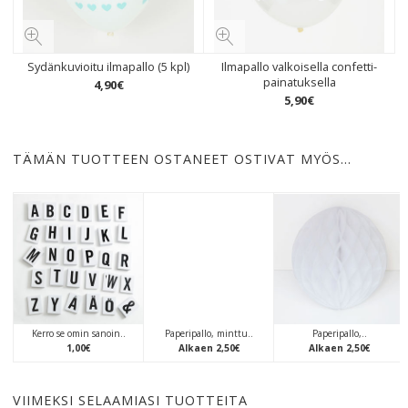
Sydänkuvioitu ilmapallo (5 kpl)
Ilmapallo valkoisella confetti-
painatuksella
4
,
90
€
5
,
90
€
TÄMÄN TUOTTEEN OSTANEET OSTIVAT MYÖS…
Kerro se omin sanoin..
Paperipallo, minttu..
Paperipallo,..
1
,
00
€
Alkaen
2
,
50
€
Alkaen
2
,
50
€
VIIMEKSI SELAAMIASI TUOTTEITA