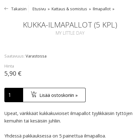
Takaisin
Etusivu
Kattaus & somistus
Ilmapallot
KUKKA-ILMAPALLOT (5 KPL)
MY LITTLE DAY
Saatavuus
Varastossa
Hinta
5,90 €
Lisää ostoskoriin »
Upeat, värikkäät kukkakuvioiset ilmapallot tyylikkäisiin tyttöjen
kemuihin tai kesäisiin juhliin.
Yhdessä pakkauksessa on 5 painettua ilmapalloa.