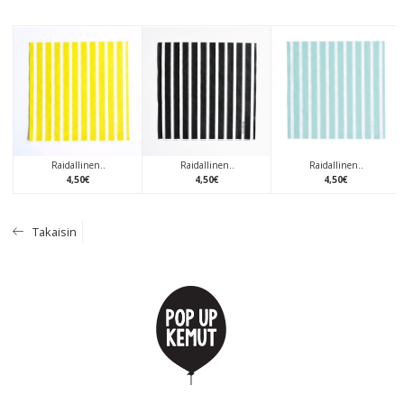
Raidallinen..
Raidallinen..
Raidallinen..
4
,
50
€
4
,
50
€
4
,
50
€
Takaisin