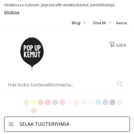
Viidakossa suhisee. Järjestä villit viidakkokemut. Juhlafiilistelyä
blogissa
.
Blogi
Oma tili
Kassa
0,00 €
SELAA TUOTERYHMIÄ