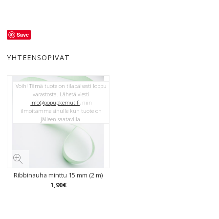
Save
YHTEENSOPIVAT
Voih! Tämä tuote on tilapäisesti loppu
varastosta. Lähetä viesti
info@popupkemut.fi
, niin
ilmoitamme sinulle kun tuote on
jälleen saatavilla.
Ribbinauha minttu 15 mm (2 m)
1
,
90
€